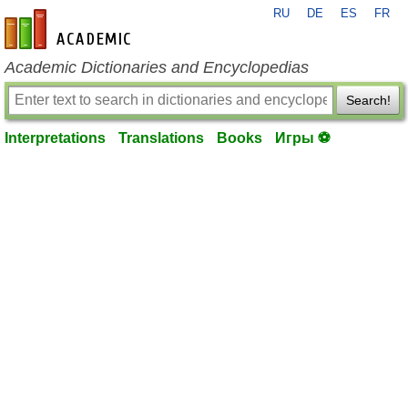
RU
DE
ES
FR
en-academic.com
Academic Dictionaries and Encyclopedias
Search!
Interpretations
Translations
Books
Игры ⚽