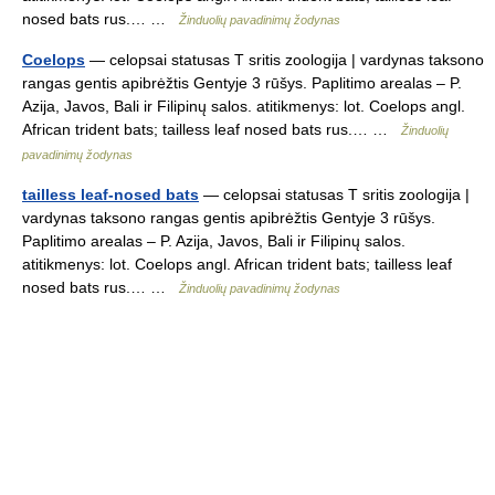
nosed bats rus.… …
Žinduolių pavadinimų žodynas
Coelops
— celopsai statusas T sritis zoologija | vardynas taksono
rangas gentis apibrėžtis Gentyje 3 rūšys. Paplitimo arealas – P.
Azija, Javos, Bali ir Filipinų salos. atitikmenys: lot. Coelops angl.
African trident bats; tailless leaf nosed bats rus.… …
Žinduolių
pavadinimų žodynas
tailless leaf-nosed bats
— celopsai statusas T sritis zoologija |
vardynas taksono rangas gentis apibrėžtis Gentyje 3 rūšys.
Paplitimo arealas – P. Azija, Javos, Bali ir Filipinų salos.
atitikmenys: lot. Coelops angl. African trident bats; tailless leaf
nosed bats rus.… …
Žinduolių pavadinimų žodynas