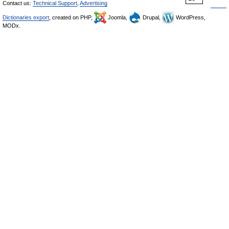
Contact us:
Technical Support
,
Advertising
Dictionaries export
, created on PHP,
Joomla,
Drupal,
WordPress,
MODx.