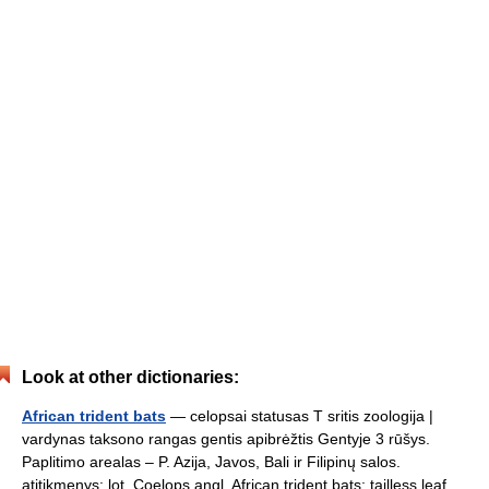
Look at other dictionaries:
African trident bats
— celopsai statusas T sritis zoologija |
vardynas taksono rangas gentis apibrėžtis Gentyje 3 rūšys.
Paplitimo arealas – P. Azija, Javos, Bali ir Filipinų salos.
atitikmenys: lot. Coelops angl. African trident bats; tailless leaf