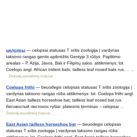
целопсы
— celopsai statusas T sritis zoologija | vardynas
taksono rangas gentis apibrėžtis Gentyje 3 rūšys. Paplitimo
arealas – P. Azija, Javos, Bali ir Filipinų salos. atitikmenys: lot.
Coelops angl. African trident bats; tailless leaf nosed bats rus.… …
Žinduolių pavadinimų žodynas
Coelops frithi
— beuodegis celopsas statusas T sritis zoologija |
vardynas taksono rangas rūšis atitikmenys: lot. Coelops frithi angl.
East Asian tailless horseshoe bat; tailless leaf nosed bat rus.
бесхвостый листонос ryšiai: platesnis terminas – celopsai …
Žinduolių pavadinimų žodynas
East Asian tailless horseshoe bat
— beuodegis celopsas
statusas T sritis zoologija | vardynas taksono rangas rūšis