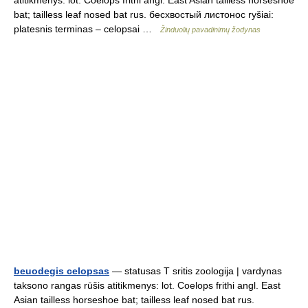
atitikmenys: lot. Coelops frithi angl. East Asian tailless horseshoe
bat; tailless leaf nosed bat rus. бесхвостый листонос ryšiai:
platesnis terminas – celopsai …
Žinduolių pavadinimų žodynas
beuodegis celopsas
— statusas T sritis zoologija | vardynas
taksono rangas rūšis atitikmenys: lot. Coelops frithi angl. East
Asian tailless horseshoe bat; tailless leaf nosed bat rus.