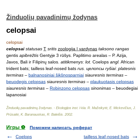
Žinduolių pavadinimų žodynas
celopsai
celopsai
celopsai
statusas
T
sritis
zoologija | vardynas
taksono rangas
gentis
apibrėžtis
Gentyje 3 rūšys. Paplitimo arealas – P. Azija,
Javos, Bali ir Filipinų salos.
atitikmenys
:
lot.
Coelops
angl.
African
trident bats; tailless leaf-nosed bats
rus.
целопсы
ryšiai
:
platesnis
terminas
–
balnanosiniai šikšnosparniai
siauresnis terminas
–
beuodegis celopsas
siauresnis terminas
–
plaukuotasis celopsas
siauresnis terminas
–
Robinzono celopsas
sinonimas
– beuodegiai
lapanosiai
Žinduolių pavadinimų žodynas. - Ekologijos inst. l-kla
.
R. Mažeikytė, E. Mickevičius, J.
Prūsaitė, K. Baranauskas, R. Baleišis
.
2002
.
Игры ⚽
Поможем написать реферат
Coelops
tailless leaf-nosed bats