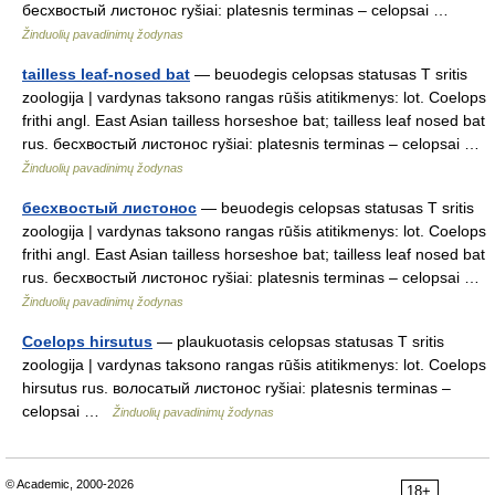
бесхвостый листонос ryšiai: platesnis terminas – celopsai …
Žinduolių pavadinimų žodynas
tailless leaf-nosed bat
— beuodegis celopsas statusas T sritis
zoologija | vardynas taksono rangas rūšis atitikmenys: lot. Coelops
frithi angl. East Asian tailless horseshoe bat; tailless leaf nosed bat
rus. бесхвостый листонос ryšiai: platesnis terminas – celopsai …
Žinduolių pavadinimų žodynas
бесхвостый листонос
— beuodegis celopsas statusas T sritis
zoologija | vardynas taksono rangas rūšis atitikmenys: lot. Coelops
frithi angl. East Asian tailless horseshoe bat; tailless leaf nosed bat
rus. бесхвостый листонос ryšiai: platesnis terminas – celopsai …
Žinduolių pavadinimų žodynas
Coelops hirsutus
— plaukuotasis celopsas statusas T sritis
zoologija | vardynas taksono rangas rūšis atitikmenys: lot. Coelops
hirsutus rus. волосатый листонос ryšiai: platesnis terminas –
celopsai …
Žinduolių pavadinimų žodynas
© Academic, 2000-2026
18+